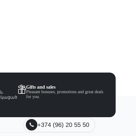
Gifts and sales
Pleasant bonuses, promotions and great deals
 և
for you.
նկացած
+374 (96) 20 55 50