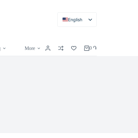
English
Armenian
Russian
0
֏
More
կ