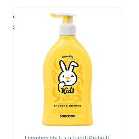
Լոգանքի գել և շամպուն Բանան՝