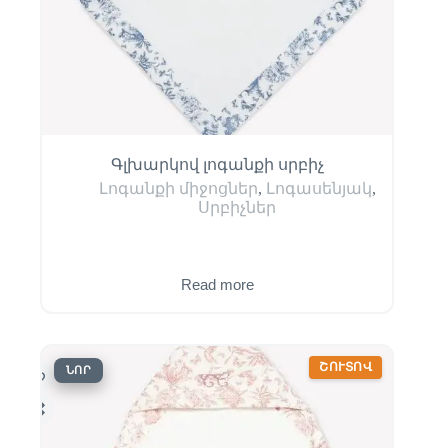
Գլխարկով լոգանքի սրբիչ
Լոգանքի միջոցներ
,
Լոգասենյակ
,
Սրբիչներ
Read more
ՇՈՒՏՈՎ
ՆՈՐ