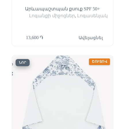
Արևապաշտպան քսուք SPF 50+
Լոգանքի միջոցներ
,
Լոգասենյակ
13,600
֏
Ավելացնել
ՇՈՒՏՈՎ
ՆՈՐ