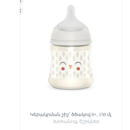
Կերակրման շիշ՝ ծծակով 0+, 150 մլ
Խոհանոց
,
Շշիկներ