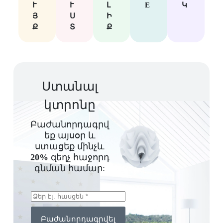
Ւ
Ւ
Լ
E
Կ
Յ
Ս
Ի
Ք
Տ
Ք
Ստանալ
կտրոնը
Բաժանորդագրվ
եք այսօր և
ստացեք մինչև
20%
զեղչ հաջորդ
գնման համար:
Բաժանորդագրվել