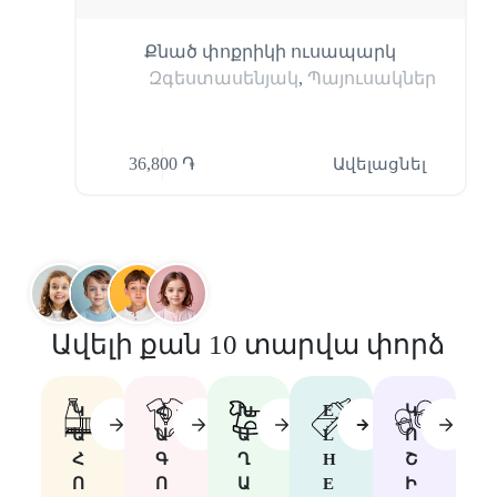
Քնած փոքրիկի ուսապարկ
Զգեստասենյակ
,
Պայուսակներ
36,800
֏
Ավելացնել
Ավելի քան 10 տարվա փորձ
Կ
Հ
Խ
E
Կ
Ա
Ա
Ա
L
Ո
Հ
Գ
Ղ
H
Շ
Ո
Ո
Ա
E
Ի