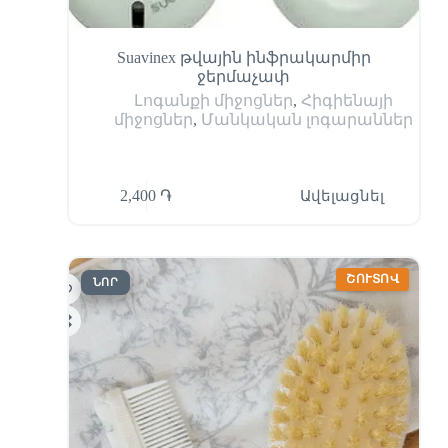
Suavinex թվային ինֆրակարմիր
ջերմաչափ
Լոգանքի միջոցներ
,
Հիգիենայի
միջոցներ
,
Մանկական լոգարաններ
2,400
֏
Ավելացնել
ՇՈՒՏՈՎ
ՆՈՐ