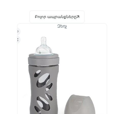
Բոլոր ապրանքները
Զեղչ