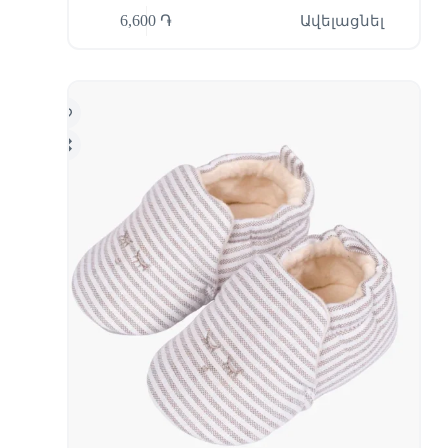
6,600
֏
Ավելացնել