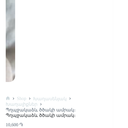
Shop
Խաղասենյակ
Խաղալիքներ
Պղպջակաձև ծծակի ամրակ։
Պղպջակաձև ծծակի ամրակ։
10,600
֏