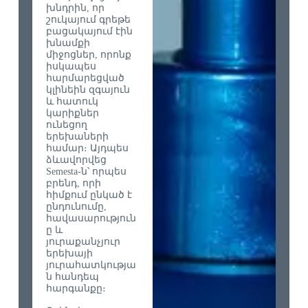
խնդրին, որ
շուկայում գրեթե
բացակայում էին
խնամքի
միջոցներ, որոնք
իսկապես
հարմարեցված
կլինեին զգայուն
և հատուկ
կարիքներ
ունեցող
երեխաների
համար։ Այդպես
ձևավորվեց
Semesta-ն՝ որպես
բրենդ, որի
հիմքում ընկած է
ընդունումը,
հավասարություն
ը և
յուրաքանչյուր
երեխայի
յուրահատկությա
ն հանդեպ
հարգանքը։