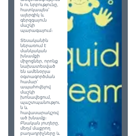
ն ու նրբությունը,
հատկապես՝
ալերգիկ և
գերզգայուն
մաշկի
պարագայում։
Տեսականին
ներառում է
մանկական
խնամքի
միջոցներ, որոնք
նախատեսված
են ամենօրյա
օգտագործման
համար՝
ապահովելով
մաշկի
խոնավեցում,
պաշտպանությու
ն և
հավասարակշռվ
ած խնամք։
Բնական յուղերը,
մեղմ մաքրող
բաղադրիչները և