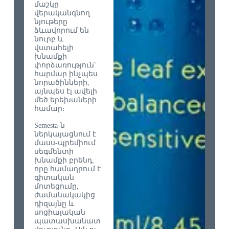
մաշկը
վերականգնող
նյութերը
ձևավորում են
նուրբ և
վստահելի
խնամքի
փորձառություն՝
հարմար ինչպես
նորածինների,
այնպես էլ ավելի
մեծ երեխաների
համար։
Semesta-ն
ներկայացնում է
մասս-պրեմիում
սեգմենտի
խնամքի բրենդ,
որը համադրում է
գիտական
մոտեցումը,
ժամանակակից
դիզայնը և
սոցիալական
պատասխանատ