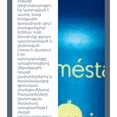
Բրենդի
փիլիսոփայությու
նը կառուցված է
պարզ, բայց
խորքային
գաղափարի վրա՝
յուրաքանչյուր
երեխա ունի
իրավունք զգալու
պաշտպանված և
ընդունված։
Semesta-ն մշակում
է իր
արտադրանքը՝
առաջնորդվելով
միջազգային
որակի
չափանիշներով և
ժամանակակից
գիտական
մոտեցումներով։
Բաղադրիչների
ընտրության
ժամանակ
առաջնահերթ է
մաշկի
անվտանգություն