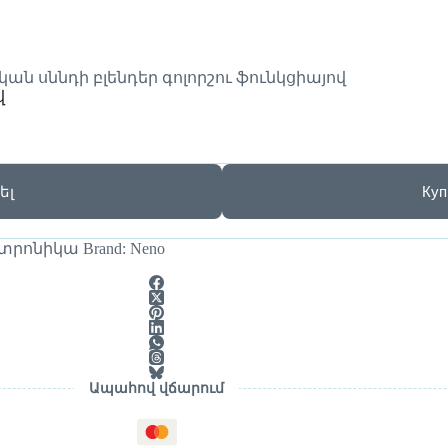
ան սննդի բլենդեր գոլորշու ֆունկցիայով
վ
ել
Куп
կտրոնիկա
Brand:
Neno
Ապահով վճարում