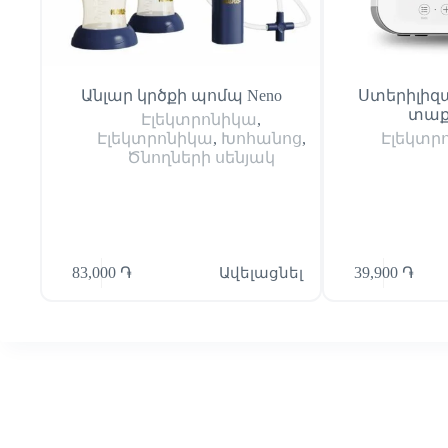
Անլար կրծքի պոմպ Neno
Ստերիլիզ
տաք
Էլեկտրոնիկա
,
Էլեկտրոնիկա
,
Խոհանոց
,
Էլեկտր
Ծնողների սենյակ
83,000
֏
Ավելացնել
39,900
֏