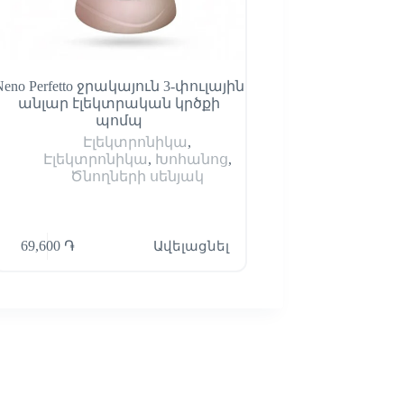
Neno Perfetto ջրակայուն 3-փուլային
Շշերի տաքացո
անլար էլեկտրական կրծքի
ստերիլիզա
պոմպ
Էլեկտրոնիկ
Էլեկտրոնիկա
,
Էլեկտրոնիկա
,
Խոհանոց
,
Ծնողների սենյակ
69,600
֏
Ավելացնել
55,800
֏