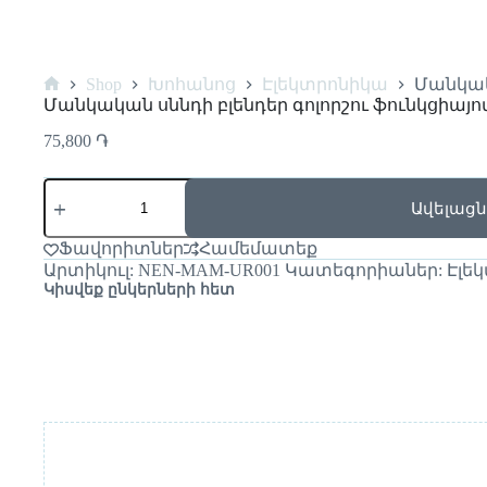
Shop
Խոհանոց
Էլեկտրոնիկա
Մանկակ
Մանկական սննդի բլենդեր գոլորշու ֆունկցիայո
75,800
֏
Ավելացն
Ֆավորիտներ
Համեմատեք
Արտիկուլ:
NEN-MAM-UR001
Կատեգորիաներ:
Էլե
Կիսվեք ընկերների հետ