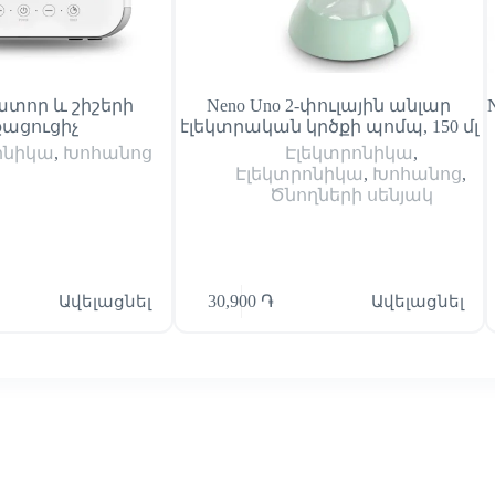
ատոր և շիշերի
Neno Uno 2-փուլային անլար
ացուցիչ
էլեկտրական կրծքի պոմպ, 150 մլ
ոնիկա
,
Խոհանոց
Էլեկտրոնիկա
,
Էլեկտրոնիկա
,
Խոհանոց
,
Ծնողների սենյակ
Ավելացնել
30,900
֏
Ավելացնել