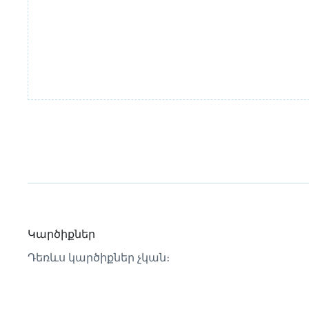
Կարծիքներ
Դեռևս կարծիքներ չկան։