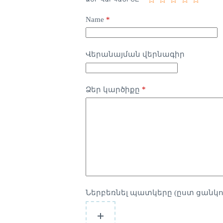
Name
*
Վերանայման վերնագիր
*
Ձեր կարծիքը
Ներբեռնել պատկերը (ըստ ցանկո