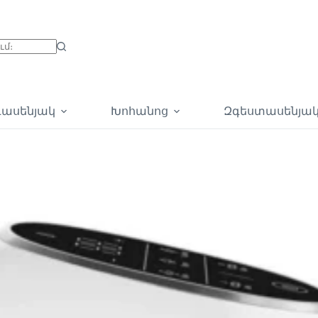
գասենյակ
Խոհանոց
Զգեստասենյա