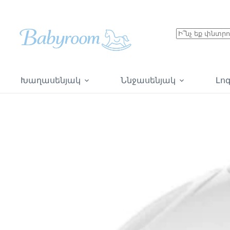
Խաղասենյակ
Ննջասենյակ
Լո