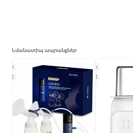
Նմանատիպ ապրանքներ