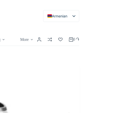
Armenian
Russian
English
0
֏
More
կ