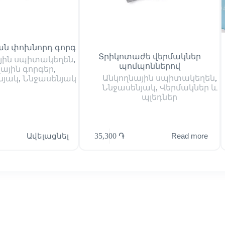
ն փոխնորդ գորգ
Տրիկոտաժե վերմակներ
յին սպիտակեղեն
,
պոմպոններով
ային գորգեր
,
Անկողնային սպիտակեղեն
,
նյակ
,
Ննջասենյակ
Ննջասենյակ
,
Վերմակներ և
պլեդներ
Ավելացնել
35,300
֏
Read more