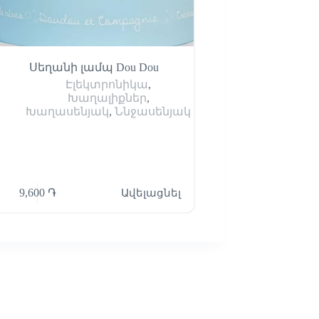
Սեղանի լամպ Dou Dou
Պատի լամպ Al
Էլեկտրոնիկա
,
Էլեկտրոնիկա
,
Խաղալիքներ
,
Խաղասենյակ
,
Ննջասենյակ
9,600
֏
Ավելացնել
19,900
֏