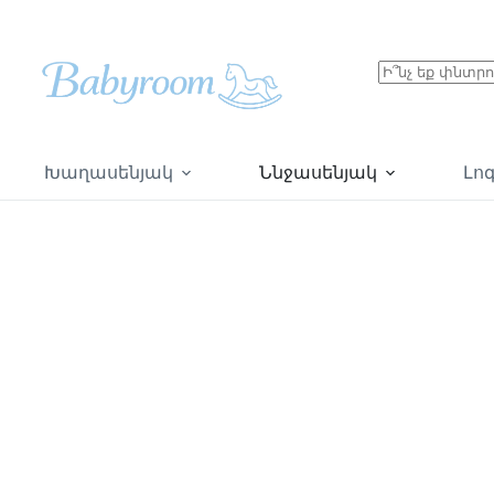
Խաղասենյակ
Ննջասենյակ
Լո