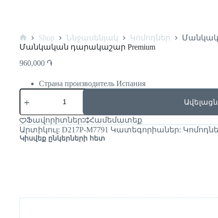
Shop
Ննջասենյակ
Կոմոդներ
Մանկակ
Մանկական դարակաշար Premium
960,000
֏
Страна производитель Испания
Ավելացն
Ֆավորիտներ
Համեմատեք
Արտիկուլ:
D217P-M7791
Կատեգորիաներ:
Կոմոդն
Կիսվեք ընկերների հետ