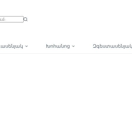
գասենյակ
Խոհանոց
Զգեստասենյա