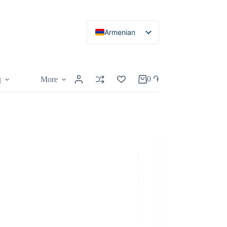
Armenian
Russian
English
0
֏
More
կ