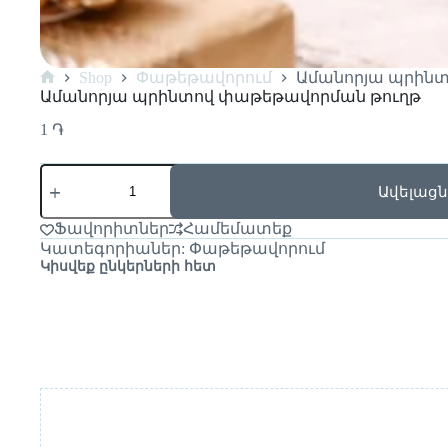
Shop
Փաթեթավորում
Ամանորյա պրին
Ամանորյա պրինտով փաթեթավորման թուղթ
1
֏
Ավելացն
Ֆավորիտներ
Համեմատեք
Կատեգորիաներ:
Փաթեթավորում
Կիսվեք ընկերների հետ