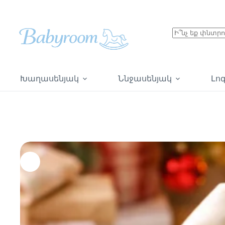
Խաղասենյակ
Ննջասենյակ
Լո