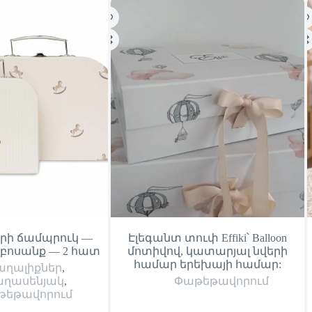
րի ճամպրուկ —
Էլեգանտ տուփ Effiki՝ Balloon
զբոսանք — 2 հատ
մոտիվով, կատարյալ նվերի
համար երեխայի համար:
աղալիքներ
,
ղասենյակ
,
Փաթեթավորում
թեթավորում