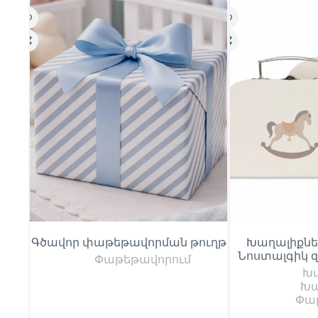
Գծավոր փաթեթավորման թուղթ
Խաղալիքնե
Նոստալգիկ 
Փաթեթավորում
Խ
Խա
Փա