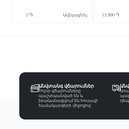
1
֏
Ավելացնել
13,900
֏
Անվտանգ վճարումներ
Ան
Բոլոր վճարումները
Առա
պաշտպանված են և
պայ
իրականացվում են հուսալի
դեպ
համակարգերի միջոցով: