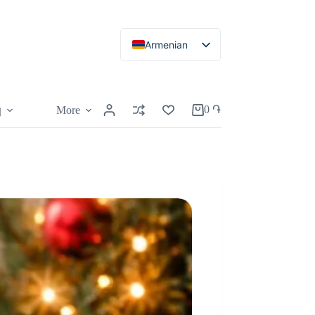
Armenian
Russian
English
0
֏
More
կ