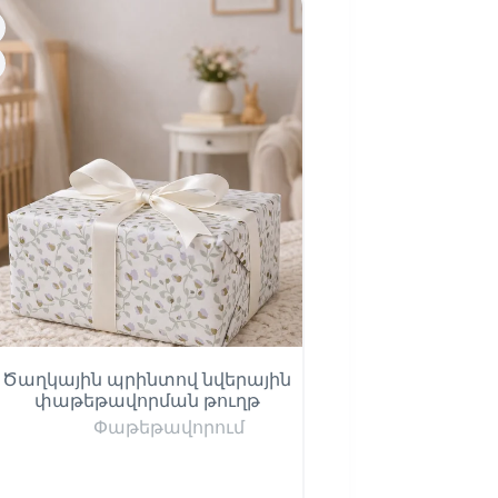
Ծաղկային պրինտով նվերային
Օդապարիկների
փաթեթավորման թուղթ
փաթեթավորմա
Փաթեթավորում
Փաթեթավ