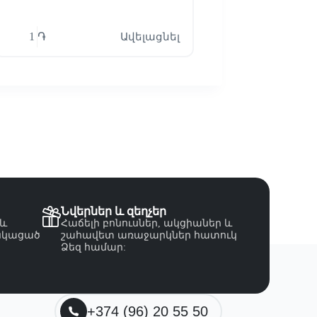
1
֏
Ավելացնել
1
֏
Նվերներ և զեղչեր
 և
Հաճելի բոնուսներ, ակցիաներ և
նկացած
շահավետ առաջարկներ հատուկ
Ձեզ համար:
+374 (96) 20 55 50