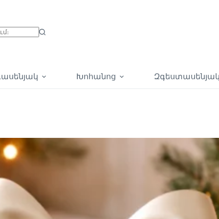
գասենյակ
Խոհանոց
Զգեստասենյա