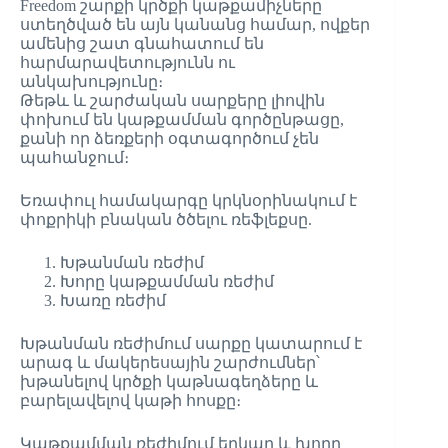
Freedom շարքի կրծքի կաթքամիչները
ստեղծված են այն կանանց համար, ովքեր
ամենից շատ գնահատում են
հարմարավետությունն ու
անկախությունը։
Թեթև և շարժական սարքերը լիովին
փոխում են կաթքամման գործընթացը,
քանի որ ձեռքերի օգտագործում չեն
պահանջում։
Եռափուլ համակարգը կրկնօրինակում է
փոքրիկի բնական ծծելու ռեֆլեքսը.
Խթանման ռեժիմ
Խորը կաթքամման ռեժիմ
Խառը ռեժիմ
Խթանման ռեժիմում սարքը կատարում է
արագ և մակերեսային շարժումներ՝
խթանելով կրծքի կաթնագեղձերը և
բարելավելով կաթի հոսքը։
Կաթքամման ռեժիմում երկար և խորը