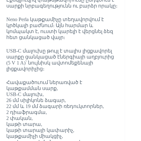
սարքի նրբագեղությունն ու բարձր որակը։
Neno Perla կաթքամիչը տեղավորվում է
կրծկալի բաժնում։ Այն հարմար և
կոմպակտ է, ուստի կարելի է վերցնել ձեզ
հետ ցանկացած վայր։
USB-C մալուխը թույլ է տալիս լիցքավորել
սարքը ցանկացած էներգիայի աղբյուրից
(5 V 1 A)՝ նույնիսկ ավտոմեքենայի
լիցքավորիչից։
Հավաքածուում ներառված է
կաթքամման սարք,
USB-C մալուխ,
26 մմ սիլիկոնե ձագար,
22 մմ և 19 մմ ձագարի ռեդուկտորներ,
2 դիաֆրագմա,
2 փական,
կաթի տարա,
կաթի տարայի կափարիչ,
կաթքամիչի միակցիչ,