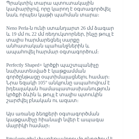
Պրակտիկ տարա պտուտակային
կափարիչով, որը կարող է օգտագործվել
նաև որպես կաթի պահման տարա։
Neno Perla-ն ունի ստանդարտ 26 մմ ձագար
և 19 մմ ու 22 մմ ռեդուկտորներ, ինչը թույլ է
տալիս հարմարեցնել սարքը
անհատական պահանջներին և
ապահովել հարմար օգտագործում։
Perfectly Shaped+ կրծքի պաշտպանիչը
նախատեսված է կաթքամման
գործընթացը օպտիմալացնելու համար։
Նրա եզակի 105° անկյունը ապահովում է
իդեալական համապատասխանություն
կրծքի ձևին և թույլ է տալիս պտուկին
շարժվել բնական ու ազատ։
Այս առանց ձեռքերի օգտագործման
կաթքամիչը հիանալի նվեր է ապագա
մայրիկի համար։
Էքսկլյուզիվ փաթեթավորումը ընդգծում է