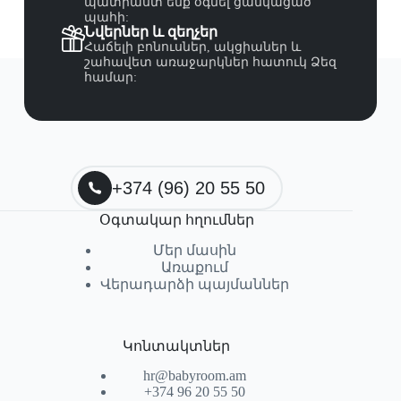
պատրաստ ենք օգնել ցանկացած
պահի:
Նվերներ և զեղչեր
Հաճելի բոնուսներ, ակցիաներ և
շահավետ առաջարկներ հատուկ Ձեզ
համար:
+374 (96) 20 55 50
Օգտակար հղումներ
Մեր մասին
Առաքում
Վերադարձի պայմաններ
Կոնտակտներ
hr@babyroom.am
+374 96 20 55 50