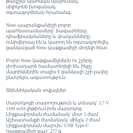
թավշյա պահման պայուսակ,
սիլիկոնե խոզանակ,
օգտագործման հրահանգ։
Neno ապրանքանիշի բոլոր
պահեստամասերը՝ ձագարները,
դիաֆրագմաները և փականները,
ունիվերսալ են և կարող են օգտագործվել
ցանկացած Neno կաթքամիչի մոդելի հետ։
Բոլոր Neno կաթքամիչներն ու շշերը
փոխադարձ համատեղելի են, ինչը
մայրիկներին տալիս է ցանկալի շշի չափը
ընտրելու ազատություն։
Տեխնիկական տվյալներ
Մարտկոցի տարողություն և տեսակ՝ 3,7 V
1100 mAh լիթիում-իոն մարտկոց
Լիցքավորման ժամանակ՝ մոտ 2 ժամ
Աշխատանքի ժամանակ՝ մինչև 2 ժամ
Լիցքավորման մալուխ՝ USB Type-C
Կաթքամիչի քաշ՝ 277 գ