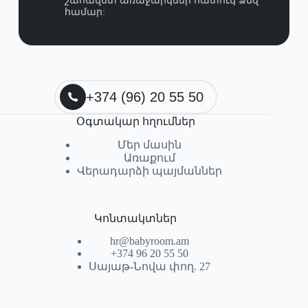
շահավետ առաջարկներ հատուկ Ձեզ
համար:
+374 (96) 20 55 50
Օգտակար հղումներ
Մեր մասին
Առաքում
Վերադարձի պայմաններ
Կոնտակտներ
hr@babyroom.am
+374 96 20 55 50
Սայաթ-Նովա փող. 27