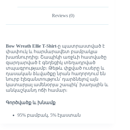
Reviews (0)
Bow Wreath Ellie T-Shirt
-ը պատրաստված է
փափուկ և հարմարավետ բամբակյա
խառնուրդից։ Շապիկի առջևի հատվածը
զարդարված է գեղեցիկ տեղադրված
տպագրությամբ։ Թեթև փքված ուսերը և
դասական ձևվածքը նրան հաղորդում են
նուրբ էլեգանտություն՝ դարձնելով այն
կատարյալ ամենօրյա շապիկ՝ խաղային և
անկաշկանդ ոճի համար։
Գործվածք և խնամք
95% բամբակ, 5% էլաստան