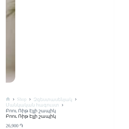
Shop
Զգեստասենյակ
Մանկական հագուստ
Բոու Ռիթ Էլլի շապիկ
Բոու Ռիթ Էլլի շապիկ
26,900
֏