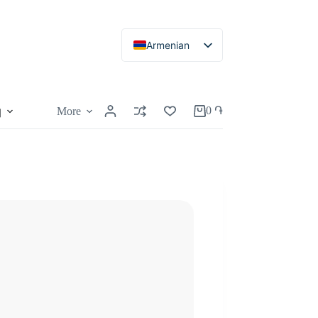
Armenian
Russian
English
0
֏
More
կ