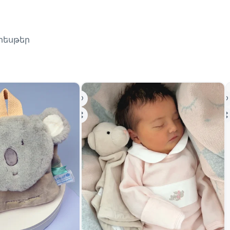
լիեսթեր