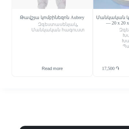
Թավշյա կոմբինեզոն Aubrey
Մանկական կ
— 20 x 20 
Զգեստասենյակ
,
Մանկական հագուստ
Զգե
Խ
Խա
Պա
17,500
֏
Read more