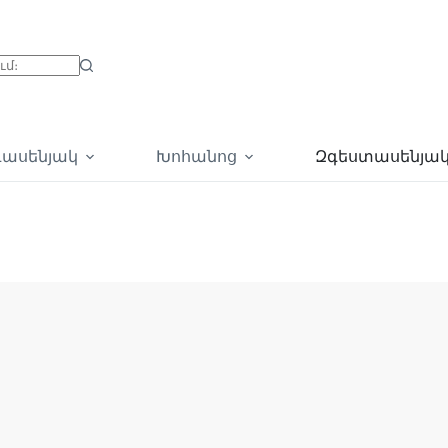
գասենյակ
Խոհանոց
Զգեստասենյա