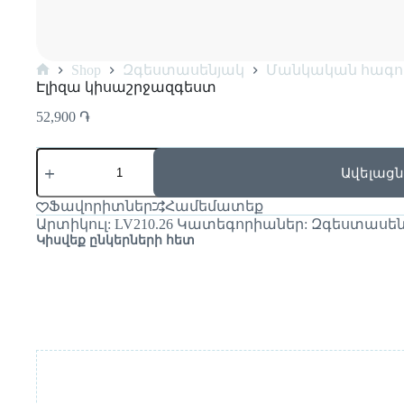
Shop
Զգեստասենյակ
Մանկական հագո
Էլիզա կիսաշրջազգեստ
52,900
֏
Ավելացն
Ֆավորիտներ
Համեմատեք
Արտիկուլ:
LV210.26
Կատեգորիաներ:
Զգեստասեն
Կիսվեք ընկերների հետ