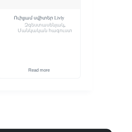
Ուիլյամ սվիտեր Livly
Կոալա փափուկ 
կոշիկներ — UNICEF
Զգեստասենյակ
,
Մանկական հագուստ
Զգեստասենյա
13,500
֏
Read more