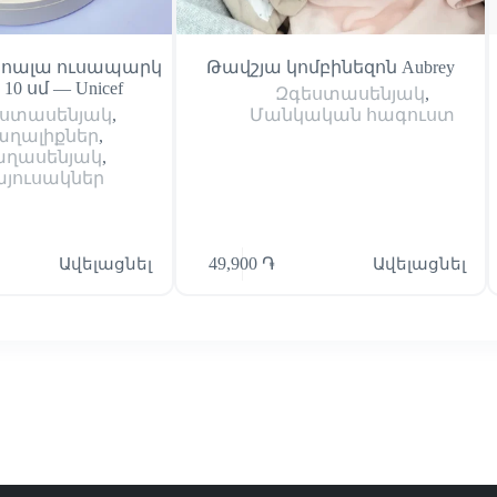
ոալա ուսապարկ
Թավշյա կոմբինեզոն Aubrey
x 10 սմ — Unicef
Զգեստասենյակ
,
ստասենյակ
,
Մանկական հագուստ
աղալիքներ
,
ղասենյակ
,
յուսակներ
Ավելացնել
49,900
֏
Ավելացնել