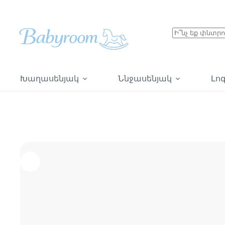
Խաղասենյակ
Ննջասենյակ
Լո