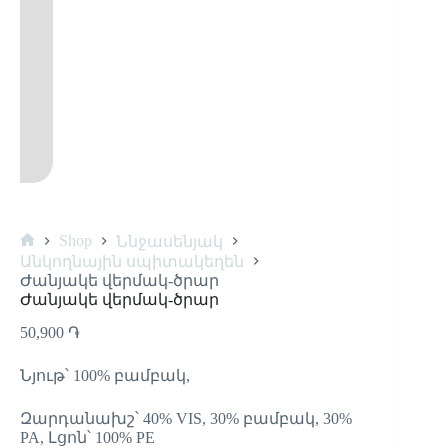
Shop
Ննջասենյակ
Անկողնային սպիտակեղեն
Ժանյակե վերմակ-ծրար
Ժանյակե վերմակ-ծրար
50,900
֏
Նյութ՝ 100% բամբակ,
Զարդանախշ՝ 40% VIS, 30% բամբակ, 30%
PA, Լցոն՝ 100% PE