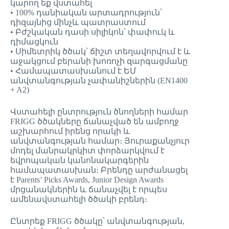
կարող եք վստահել
• 100% դանիական արտադրություն՝
դիզայնից մինչև պատրաստում
• Բժշկական դասի սիլիկոն՝ փափուկ և
դիմացկուն
• Սիմետրիկ ծծակ՝ ճիշտ տեղավորվում է և
աջակցում բերանի խոռոչի զարգացմանը
• Համապատասխանում է ԵՄ
անվտանգության չափանիշներին (EN1400
+ A2)
Վստահելի ընտրություն ծնողների համար
FRIGG ծծակները ճանաչված են ամբողջ
աշխարհում իրենց որակի և
անվտանգության համար։ Յուրաքանչյուր
մոդել մանրակրկիտ փորձարկվում է
եվրոպական կանոնակարգերին
համապատասխան։ Բրենդը արժանացել
է Parents’ Picks Awards, Junior Design Awards
մրցանակներին և ճանաչվել է որպես
ամենավստահելի ծծակի բրենդ։
Ընտրեք FRIGG ծծակը՝ անվտանգության,