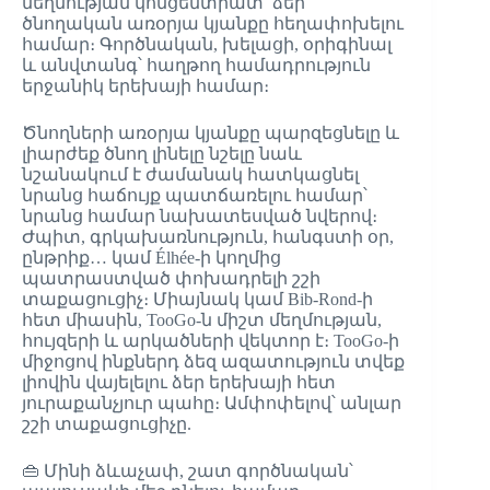
մեղմության կոնցենտրատ՝ ձեր
ծնողական առօրյա կյանքը հեղափոխելու
համար։ Գործնական, խելացի, օրիգինալ
և անվտանգ՝ հաղթող համադրություն
երջանիկ երեխայի համար։
Ծնողների առօրյա կյանքը պարզեցնելը և
լիարժեք ծնող լինելը նշելը նաև
նշանակում է ժամանակ հատկացնել
նրանց հաճույք պատճառելու համար՝
նրանց համար նախատեսված նվերով։
Ժպիտ, գրկախառնություն, հանգստի օր,
ընթրիք… կամ Élhée-ի կողմից
պատրաստված փոխադրելի շշի
տաքացուցիչ։ Միայնակ կամ Bib-Rond-ի
հետ միասին, TooGo-ն միշտ մեղմության,
հույզերի և արկածների վեկտոր է։ TooGo-ի
միջոցով ինքներդ ձեզ ազատություն տվեք
լիովին վայելելու ձեր երեխայի հետ
յուրաքանչյուր պահը։ Ամփոփելով՝ անլար
շշի տաքացուցիչը.
👜 Մինի ձևաչափ, շատ գործնական՝