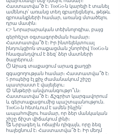
պայուսակի մեջ դնելու համար։
Հաստատվա՞ծ է։ TooGo-ն կարելի է տանել
ամենուր՝ առանց տեղ զբաղեցնելու, թեթև
զբոսանքների համար, առանց մտածելու
դրա մասին։
👉 Նորարարական տեխնոլոգիա, բայց
գերհեշտ օգտագործման համար։
Հաստատվա՞ծ է։ Իր ինտելեկտուալ
ինդուկցիոն տաքացման շնորհիվ TooGo-ն
հնազանդվում է ձեզ՝ ձեր մատների
ծայրերում։
⏱️ Արագ տաքացում արագ քաղցի
զգացողության համար։ Հաստատվա՞ծ է։
5 րոպեից էլ քիչ ժամանակում շիշը
պատրաստ է վայելելու։
😌 Անթերի անվտանգությո՞ւն։
Հաստատվա՞ծ է։ Ճշգրիտ կարգավորում
և գերտաքացումից պաշտպանություն.
TooGo-ն հետևում է ամեն ինչին՝
ապահովելու համար, որ ձեր մանկական
շիշը ճիշտ վիճակում լինի։
🥰 Նրբագեղ և ոճային դիզայն, որը ձեզ
հալեցնում է։ Հաստատվա՞ծ է։ Իր մեղմ