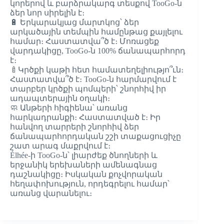
կորերով և բարձրակարգ տեսքով TooGo-ն
ձեր նոր սիրելին է։
🔋 Երկարակյաց մարտկոց՝ ձեր
արկածային տեմպին համընթաց քայլելու
համար։ Հաստատվա՞ծ է։ Մոռացեք
վարդակիցը, TooGo-ն 100% ճանապարհորդ
է։
🍼Կրծքի կաթի հետ համատեղելիությո՞ւն։
Հաստատվա՞ծ է։ TooGo-ն հարմարվում է
տարբեր կրծքի պոմպերի՝ շնորհիվ իր
ադապտերային օղակի։
🧼 Անթերի հիգիենա՝ առանց
հարկադրանքի։ Հաստատված է։ Իր
հանվող տարրերի շնորհիվ ձեր
ճանապարհորդական շշի տաքացուցիչը
շատ արագ մաքրվում է։
Élhée-ի TooGo-ն՝ լիարժեք ծնողների և
երջանիկ երեխաների ամենագնաց
դաշնակիցը։ Իսկական քոչվորական
հեղափոխություն, որդեգրելու համար՝
առանց վարանելու։