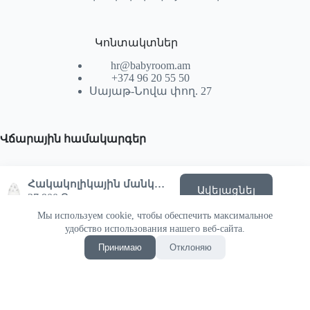
Կոնտակտներ
hr@babyroom.am
+374 96 20 55 50
Սայաթ-Նովա փող. 27
Վճարային համակարգեր
Հակակոլիկային մանկական շիշ 240 մլ | Elephant 0m+ — Elhée
Ավելացնել
27,900
֏
Мы используем cookie, чтобы обеспечить максимальное
© 2026 | Powered by SEKTIF
удобство использования нашего веб-сайта.
Принимаю
Отклоняю