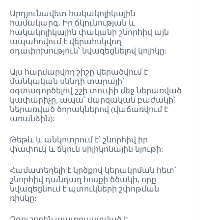
Արդյունավետ հակակոլիկային
համակարգ. Իր ճկունության և
հակակոլիկային փականի շնորհիվ այն
ապահովում է վերահսկվող
օդափոխություն՝ նվազեցնելով կոլիկը:
Այս հարմարվող շիշը վերածվում է
մանկական սննդի տարայի՝
օգտագործելով շշի տուփի մեջ ներառված
կափարիչը, ապա՝ մարզական բաժակի՝
ներառված ծորակներով (վաճառվում է
առանձին):
Թեթև և անկոտրում է՝ շնորհիվ իր
փափուկ և ճկուն սիլիկոնային նյութի:
Համատեղելի է կրծքով կերակրման հետ՝
շնորհիվ դանդաղ հոսքի ծծակի, որը
նվազեցնում է պտուկների շփոթման
ռիսկը:
Զգուշորեն պատրաստված է