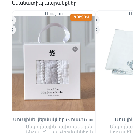
Նմանատիպ ապրանքներ
Продано
П
ՇՈՒՏՈՎ
Մուսլինե վերմակներ (3 հատ) mini
Մուսլին
Անկողնային սպիտակեղեն
,
Անկողնա
Ննջասենյակ
,
Վերմակներ և
Լոգասեն