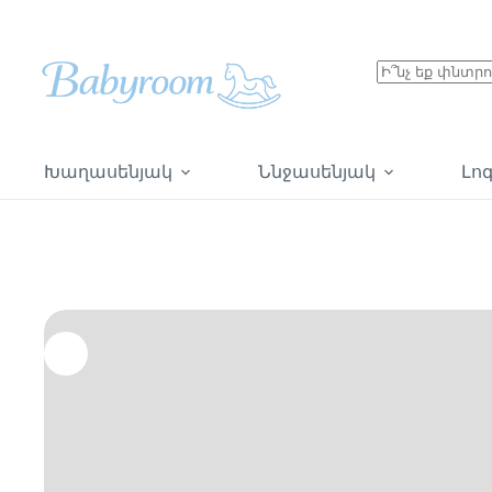
Խաղասենյակ
Ննջասենյակ
Լո