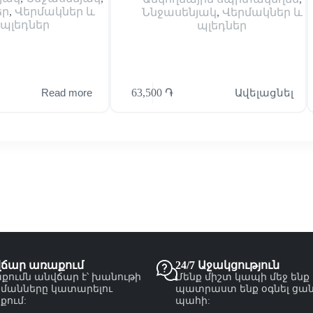
եր
,
Վերմակներ և
Ննջասենյակ
,
Վերմակներ և
պլեդներ
պլեդներ
63,500
֏
Ավելացնել
Read more
վճար առաքում
24/7 Աջակցություն
քումն անվճար է՝ խանութի
Մենք միշտ կապի մեջ ենք
մանները կատարելու
պատրաստ ենք օգնել ցա
քում:
պահի: