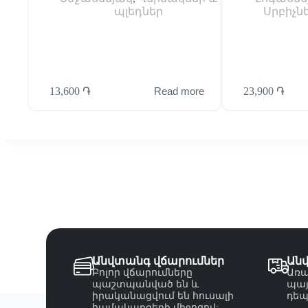
պլեդներ
Սրբիչն
13,600
֏
23,900
֏
Read more
Անվտանգ վճարումներ
Ան
Բոլոր վճարումները
Առա
պաշտպանված են և
պայ
իրականացվում են հուսալի
դեպ
համակարգերի միջոցով: