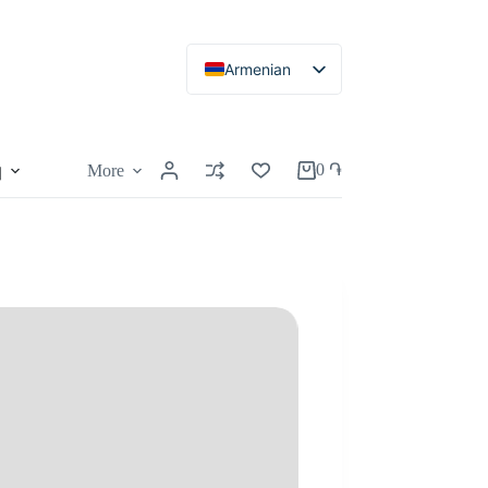
Armenian
Russian
English
0
֏
More
կ