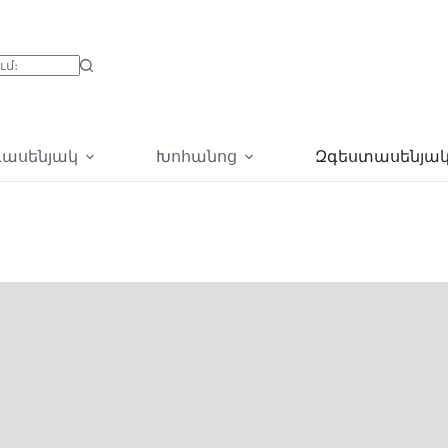
գասենյակ
Խոհանոց
Զգեստասենյա