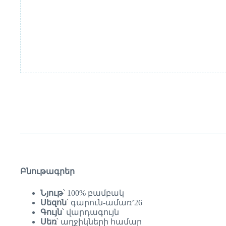
Բնութագրեր
Նյութ
՝ 100% բամբակ
Սեզոն
՝ գարուն-ամառ’26
Գույն
՝ վարդագույն
Սեռ
՝ աղջիկների համար