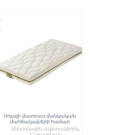
Սոյայի մատրաս մանկական
Մուսլինի վ
մահճակալների համար
Անկողնային 
Անկողնային սպիտակեղեն
,
Ննջասենյակ
,
Վ
Ննջասենյակ
պլեդ