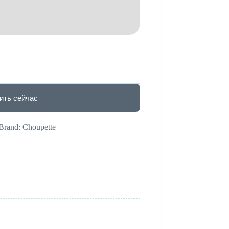
ить сейчас
Brand:
Choupette