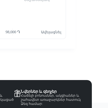
98,000
֏
Ավելացնել
Read mor
Նվերներ և զեղչեր
 և
Հաճելի բոնուսներ, ակցիաներ և
նկացած
շահավետ առաջարկներ հատուկ
Ձեզ համար: