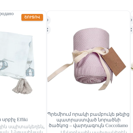
родано
ՇՈՒՏՈՎ
Պրեմիում որակի բամբուկե թելից
 սրբիչ Effiki
պատրաստված նորածնի
ծածկոց – վարդագույն Coccoliamo
յին սպիտակեղեն
,
յակ
,
Ննջասենյակ
,
Անկողնային սպիտակեղեն
,