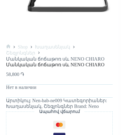
Shop
Խաղասենյակ
Home
Շեզլոնգներ
Մանկական ճոճաթոռ սև NENO CHIARO
Մանկական ճոճաթոռ սև NENO CHIARO
58,800
֏
Нет в наличии
Արտիկուլ:
Nen-bab-ne009
Կատեգորիաներ:
Խաղասենյակ
,
Շեզլոնգներ
Brand:
Neno
Ապահով վճարում