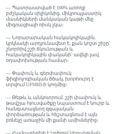
— Պատրաստված է 100% առողջ
բժշկական սիլիկոնից. միկրոպլաստիկ
մասնիկների մանկական կաթի մեջ
միգրացիայի ռիսկ չկա։
— Նորարարական հակակոլիկային.
կրկնակի արդյունավետ է, քան կոշտ շիշը՝
շնորհիվ շշի ճկունության և
հակակոլիկային փականի՝ ավելի լավ
օդափոխության համար։
— Փափուկ և գերփափուկ
ֆիզիոլոգիական ծծակ, խորհուրդ է
տրվում UFSBD-ի կողմից։
— Թեթև և անկոտրում. շշի փափուկ և
թավշյա հյուսվածքը նպաստում է նուրբ և
հանգստացնող զգայական
փորձառության և հեշտացնում է այն
բռնելը առաջին մի քանի ամիսներից։
— Համատեղելի է կրծքով կերակրման