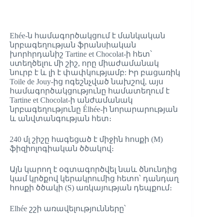
Ehée-ն համագործակցում է մանկական
նրբագեղության ֆրանսիական
խորհրդանիշ Tartine et Chocolat-ի հետ՝
ստեղծելու մի շիշ, որը միաժամանակ
նուրբ է և լի է փափկությամբ: Իր բացառիկ
Toile de Jouy-ից ոգեշնչված նախշով, այս
համագործակցությունը համատեղում է
Tartine et Chocolat-ի անժամանակ
նրբագեղությունը Élhée-ի նորարարության
և անվտանգության հետ։
240 մլ շիշը հագեցած է միջին հոսքի (M)
ֆիզիոլոգիական ծծակով։
Այն կարող է օգտագործվել նաև ծնունդից
կամ կրծքով կերակրումից հետո՝ դանդաղ
հոսքի ծծակի (S) առկայության դեպքում։
Elhée շշի առավելությունները՝