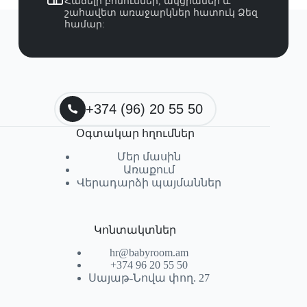
Հաճելի բոնուսներ, ակցիաներ և
շահավետ առաջարկներ հատուկ Ձեզ
համար:
+374 (96) 20 55 50
Օգտակար հղումներ
Մեր մասին
Առաքում
Վերադարձի պայմաններ
Կոնտակտներ
hr@babyroom.am
+374 96 20 55 50
Սայաթ-Նովա փող. 27