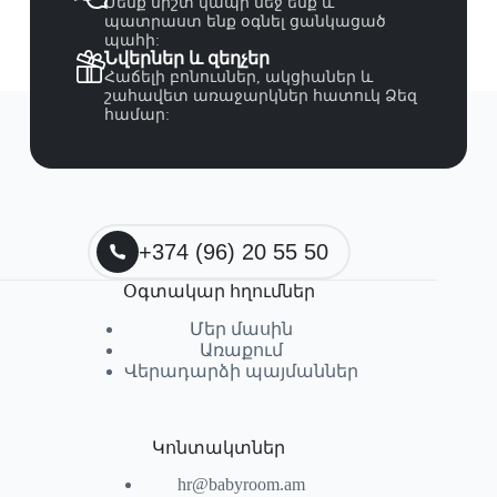
Մենք միշտ կապի մեջ ենք և
պատրաստ ենք օգնել ցանկացած
պահի:
Նվերներ և զեղչեր
Հաճելի բոնուսներ, ակցիաներ և
շահավետ առաջարկներ հատուկ Ձեզ
համար:
+374 (96) 20 55 50
Օգտակար հղումներ
Մեր մասին
Առաքում
Վերադարձի պայմաններ
Կոնտակտներ
hr@babyroom.am