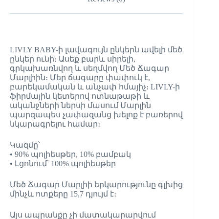
LIVLY BABY-ի լավագույն ընկերն ավելի մեծ
ընկեր ունի։ Ասեք բարև սիրելի,
գրկախառնվող և սեղմվող Մեծ Ճագար
Մարլիին։ Մեր ճագարը փափուկ է,
բարեկամական և անչափ հմայիչ։ LIVLY-ի
ֆիրմային կետերով ոտնաթաթի և
ականջների ներսի մասում Մարլին
պարզապես չափազանց խելոք է բառերով
նկարագրելու համար։
Կազմը՝
• 90% պոլիեսթեր, 10% բամբակ
• Լցոնում՝ 100% պոլիեսթեր
Մեծ Ճագար Մարլիի երկարությունը գլխից
մինչև ոտքերը 15,7 դյույմ է։
Այս ապրանքը չի մատակարարվում