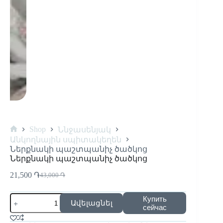
Shop
Ննջասենյակ
Անկողնային սպիտակեղեն
Ներքնակի պաշտպանիչ ծածկոց
Ներքնակի պաշտպանիչ ծածկոց
21,500
֏
43,000
֏
Купить
Ավելացնել
сейчас