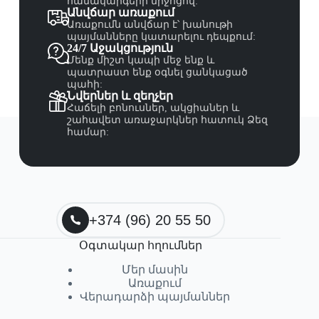
համակարգերի միջոցով:
Անվճար առաքում
Առաքումն անվճար է՝ խանութի
պայմանները կատարելու դեպքում:
24/7 Աջակցություն
Մենք միշտ կապի մեջ ենք և
պատրաստ ենք օգնել ցանկացած
պահի:
Նվերներ և զեղչեր
Հաճելի բոնուսներ, ակցիաներ և
շահավետ առաջարկներ հատուկ Ձեզ
համար:
+374 (96) 20 55 50
Օգտակար հղումներ
Մեր մասին
Առաքում
Վերադարձի պայմաններ