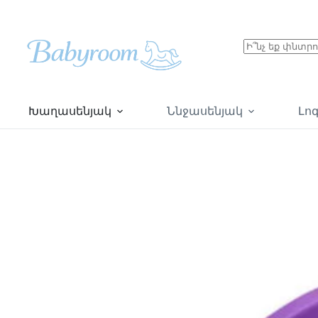
Խաղասենյակ
Ննջասենյակ
Լո