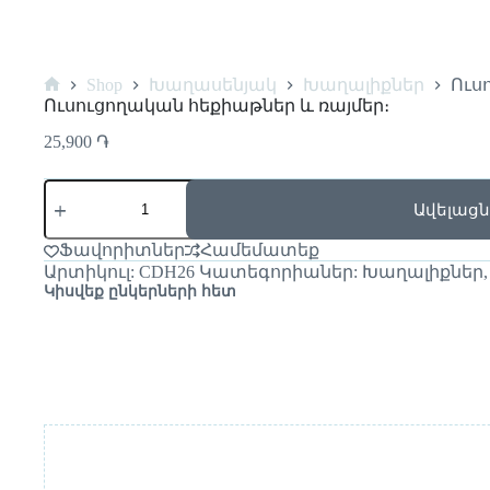
Shop
Խաղասենյակ
Խաղալիքներ
Ուս
Ուսուցողական հեքիաթներ և ռայմեր։
25,900
֏
Ավելացն
Ֆավորիտներ
Համեմատեք
Արտիկուլ:
CDH26
Կատեգորիաներ:
Խաղալիքներ
Կիսվեք ընկերների հետ