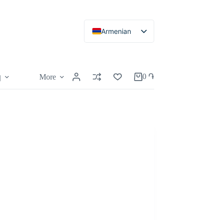
Armenian
Russian
English
0
֏
More
կ