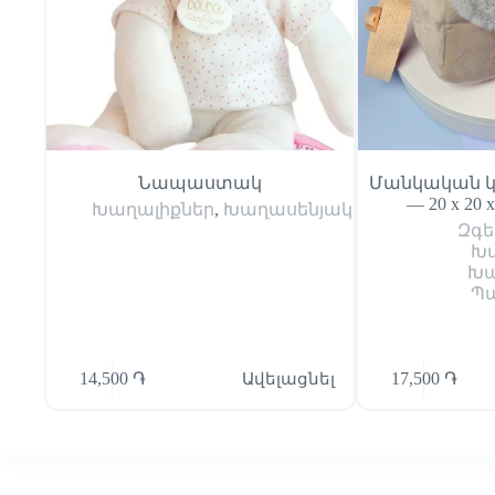
Նապաստակ
Մանկական կ
— 20 x 20 
Խաղալիքներ
,
Խաղասենյակ
Զգե
Խ
Խա
Պա
14,500
֏
Ավելացնել
17,500
֏