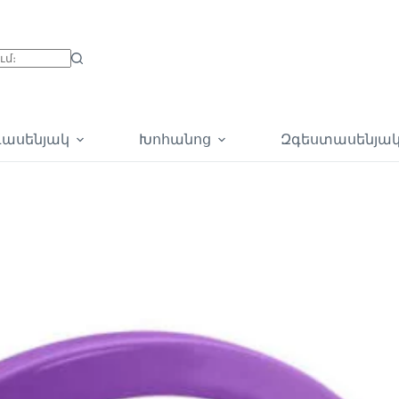
գասենյակ
Խոհանոց
Զգեստասենյա