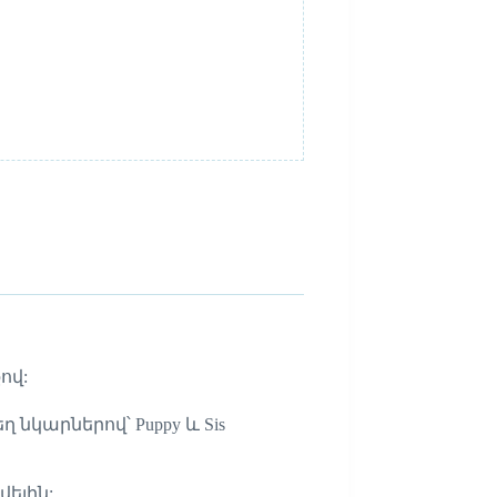
ով:
ղ նկարներով՝ Puppy և Sis
վելին: