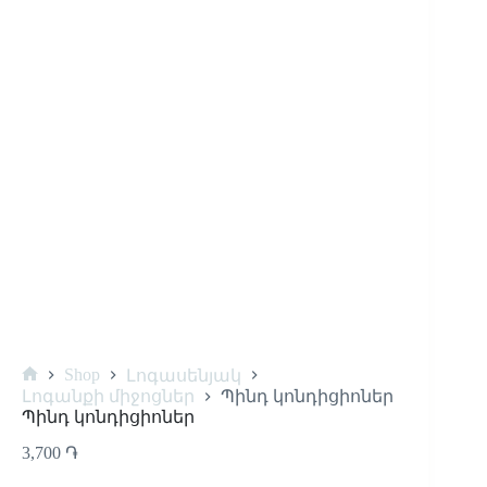
Shop
Լոգասենյակ
Լոգանքի միջոցներ
Պինդ կոնդիցիոներ
Պինդ կոնդիցիոներ
3,700
֏