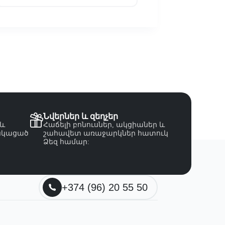
Նվերներ և զեղչեր
 և
Հաճելի բոնուսներ, ակցիաներ և
նկացած
շահավետ առաջարկներ հատուկ
Ձեզ համար:
+374 (96) 20 55 50