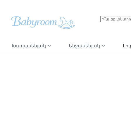
Խաղասենյակ
Ննջասենյակ
Լո