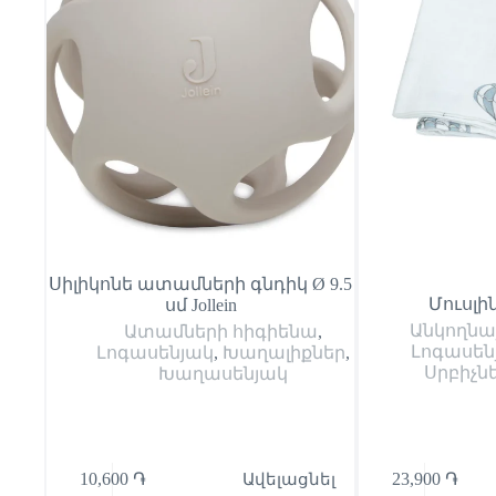
Սիլիկոնե ատամների գնդիկ Ø 9.5
Մուսլին
սմ Jollein
Անկողնա
Ատամների հիգիենա
,
Լոգասեն
Լոգասենյակ
,
Խաղալիքներ
,
Սրբիչն
Խաղասենյակ
10,600
֏
Ավելացնել
23,900
֏