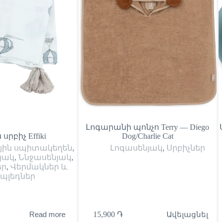
Լոգարանի պոնչո Terry — Diego
 սրբիչ Effiki
Dog/Charlie Cat
յին սպիտակեղեն
,
Լոգասենյակ
,
Սրբիչներ
յակ
,
Ննջասենյակ
,
եր
,
Վերմակներ և
պլեդներ
15,900
֏
Ավելացնել
Read more