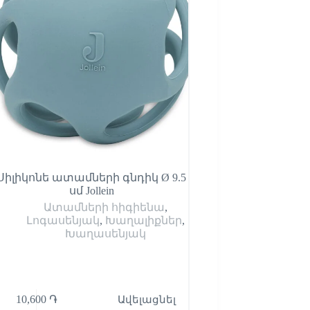
Սիլիկոնե ատամների գնդիկ Ø 9.5
Լոգանքի սրբիչ — 
սմ Jollein
Լոգասենյակ
Ատամների հիգիենա
,
Լոգասենյակ
,
Խաղալիքներ
,
Խաղասենյակ
10,600
֏
Ավելացնել
22,900
֏