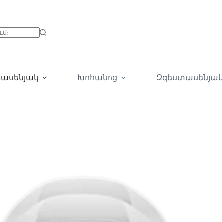
գասենյակ
Խոհանոց
Զգեստասենյա