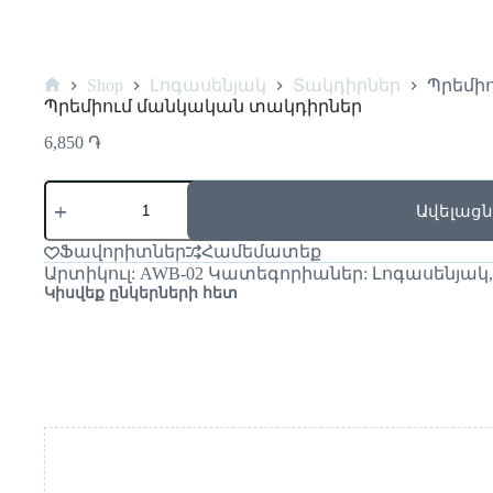
Shop
Լոգասենյակ
Տակդիրներ
Պրեմի
Պրեմիում մանկական տակդիրներ
6,850
֏
Ավելացն
Ֆավորիտներ
Համեմատեք
Արտիկուլ:
AWB-02
Կատեգորիաներ:
Լոգասենյակ
Կիսվեք ընկերների հետ