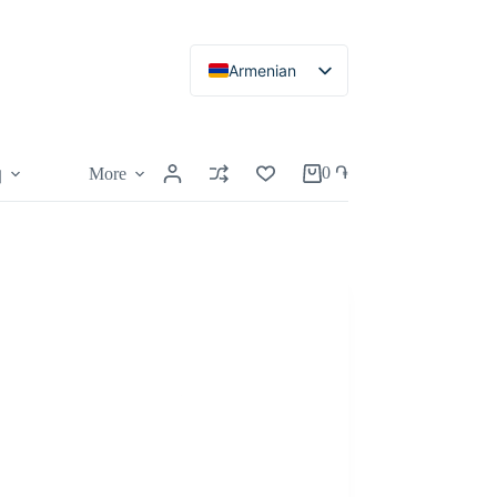
Armenian
Russian
English
0
֏
More
կ