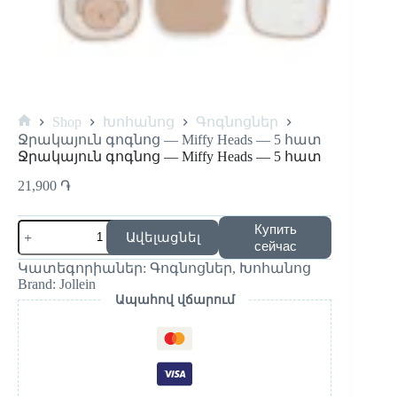
Shop
Խոհանոց
Գոգնոցներ
Home
Ջրակայուն գոգնոց — Miffy Heads — 5 հատ
Ջրակայուն գոգնոց — Miffy Heads — 5 հատ
21,900
֏
Количество
Купить
Ավելացնել
товара
сейчас
Ջրակայուն
Կատեգորիաներ:
Գոգնոցներ
,
Խոհանոց
գոգնոց
Brand:
Jollein
-
Ապահով վճարում
Miffy
Heads
-
5
հատ