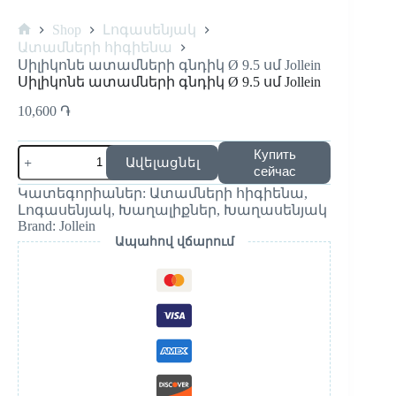
Shop
Լոգասենյակ
Home
Ատամների հիգիենա
Սիլիկոնե ատամների գնդիկ Ø 9.5 սմ Jollein
Սիլիկոնե ատամների գնդիկ Ø 9.5 սմ Jollein
10,600
֏
Количество
Купить
Ավելացնել
товара
сейчас
Սիլիկոնե
Կատեգորիաներ:
Ատամների հիգիենա
,
ատամների
Լոգասենյակ
,
Խաղալիքներ
,
Խաղասենյակ
գնդիկ
Brand:
Jollein
Ø
Ապահով վճարում
9.5
սմ
Jollein