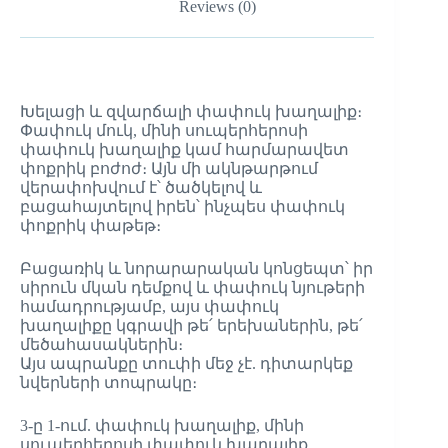
Reviews (0)
Խելացի և զվարճալի փափուկ խաղալիք։
Փափուկ մուկ, մինի սուպերհերոսի
փափուկ խաղալիք կամ հարմարավետ
փոքրիկ բոժոժ։ Այն մի ակնթարթում
վերափոխվում է՝ ծածկելով և
բացահայտելով իրեն՝ ինչպես փափուկ
փոքրիկ փաթեթ։
Բացառիկ և նորարարական կոնցեպտ՝ իր
սիրուն մկան դեմքով և փափուկ նյութերի
համադրությամբ, այս փափուկ
խաղալիքը կգրավի թե՛ երեխաներին, թե՛
մեծահասակներին։
Այս ապրանքը տուփի մեջ չէ. դիտարկեք
նվերների տոպրակը։
3-ը 1-ում. փափուկ խաղալիք, մինի
սուպերհերոսի փափուկ խաղալիք