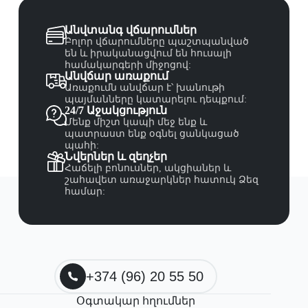
Անվտանգ վճարումներ
Բոլոր վճարումները պաշտպանված
են և իրականացվում են հուսալի
համակարգերի միջոցով:
Անվճար առաքում
Առաքումն անվճար է՝ խանութի
պայմանները կատարելու դեպքում:
24/7 Աջակցություն
Մենք միշտ կապի մեջ ենք և
պատրաստ ենք օգնել ցանկացած
պահի:
Նվերներ և զեղչեր
Հաճելի բոնուսներ, ակցիաներ և
շահավետ առաջարկներ հատուկ Ձեզ
համար:
+374 (96) 20 55 50
Օգտակար հղումներ