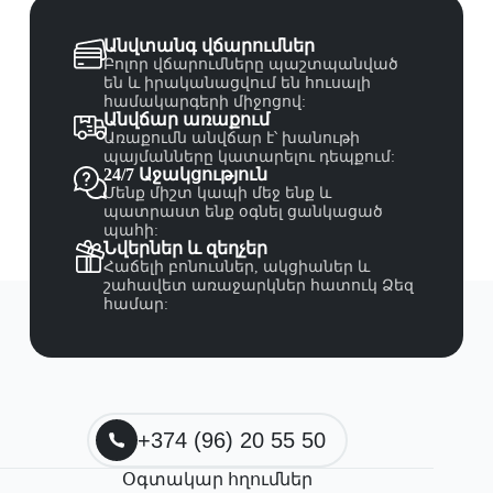
Անվտանգ վճարումներ
Բոլոր վճարումները պաշտպանված
են և իրականացվում են հուսալի
համակարգերի միջոցով:
Անվճար առաքում
Առաքումն անվճար է՝ խանութի
պայմանները կատարելու դեպքում:
24/7 Աջակցություն
Մենք միշտ կապի մեջ ենք և
պատրաստ ենք օգնել ցանկացած
պահի:
Նվերներ և զեղչեր
Հաճելի բոնուսներ, ակցիաներ և
շահավետ առաջարկներ հատուկ Ձեզ
համար:
+374 (96) 20 55 50
Օգտակար հղումներ