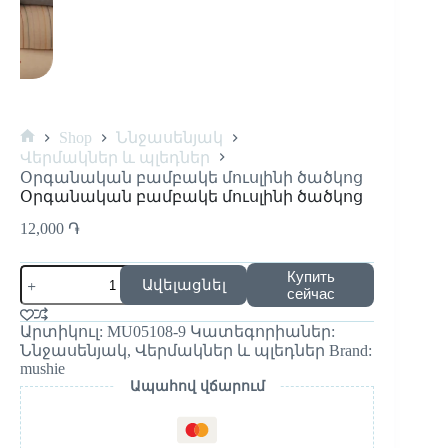
Shop
Ննջասենյակ
Վերմակներ և պլեդներ
Օրգանական բամբակե մուսլինի ծածկոց
Օրգանական բամբակե մուսլինի ծածկոց
12,000
֏
Купить
Ավելացնել
сейчас
Արտիկուլ:
MU05108-9
Կատեգորիաներ:
Ննջասենյակ
,
Վերմակներ և պլեդներ
Brand:
mushie
Ապահով վճարում