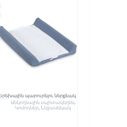
Երեխային պարուրելու ներքնակ
Մանկական դա
Premium
Անկողնային սպիտակեղեն
,
Կոմոդներ
,
Նն
Կոմոդներ
,
Ննջասենյակ
Պահարա