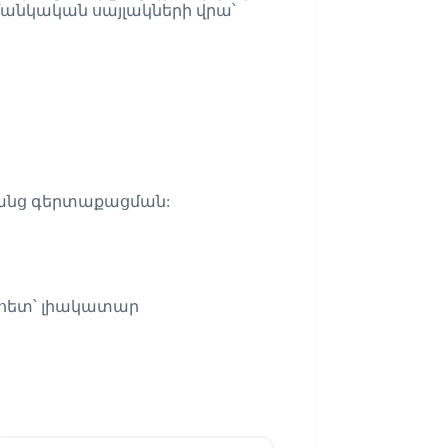
մանկական սայլակների վրա՝
առանց գերտաքացման:
 հետ՝ լիակատար