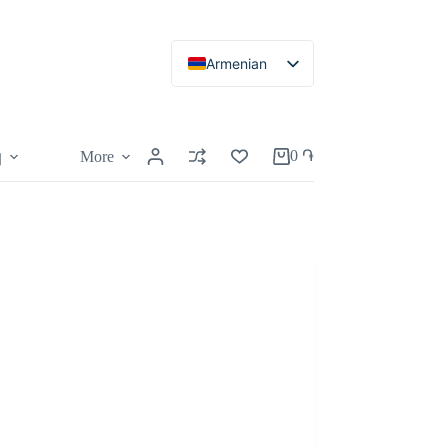
Armenian
Russian
English
0
֏
More
կ