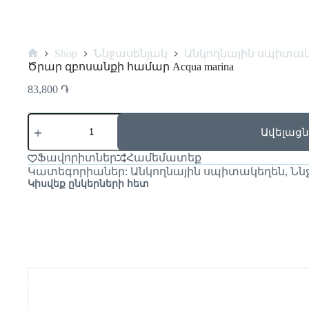
Shop
Ննջասենյակ
Անկողնային սպիտա
Ծրար զբոսանքի համար Acqua marina
83,800
֏
Ավելացն
Ֆավորիտներ
Համեմատեք
Կատեգորիաներ:
Անկողնային սպիտակեղեն
,
Նն
Կիսվեք ընկերների հետ