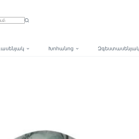
գասենյակ
Խոհանոց
Զգեստասենյա