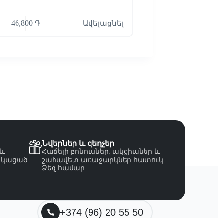
46,800
֏
Ավելացնել
960,000
֏
Նվերներ և զեղչեր
 և
Հաճելի բոնուսներ, ակցիաներ և
նկացած
շահավետ առաջարկներ հատուկ
Ձեզ համար:
+374 (96) 20 55 50