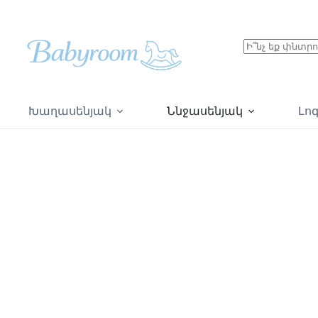
Խաղասենյակ
Ննջասենյակ
Լո