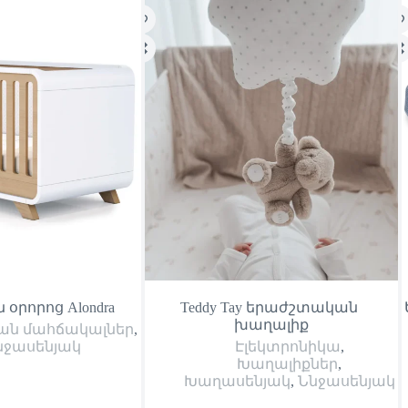
օրորոց Alondra
Teddy Tay երաժշտական ​​
խաղալիք
ն մահճակալներ
,
նջասենյակ
Էլեկտրոնիկա
,
Խաղալիքներ
,
Խաղասենյակ
,
Ննջասենյակ