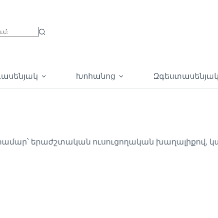
գասենյակ
Խոհանոց
Զգեստասենյա