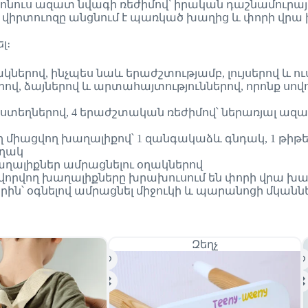
և բոնուս ազատ նվագի ռեժիմով՝ իրական դաշնամուրա
կ վիրտուոզը անցնում է պառկած խաղից և փորի վրա
լ։
ներով, ինչպես նաև երաժշտությամբ, լույսերով և 
գերով, ձայներով և արտահայտություններով, որոնք սով
ղ ստեղներով, 4 երաժշտական ռեժիմով՝ ներառյալ ազ
իացվող խաղալիքով՝ 1 զանգակաձև գնդակ, 1 թիթեռ 
օղակ
աղալիքներ ամրացնելու օղակներով
սավորվող խաղալիքները խրախուսում են փորի վրա խաղ
երին՝ օգնելով ամրացնել միջուկի և պարանոցի մկանն
Զեղչ