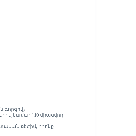
ին գորգով։
րով կամար՝ 10 միացվող
շտական ռեժիմ, որոնք