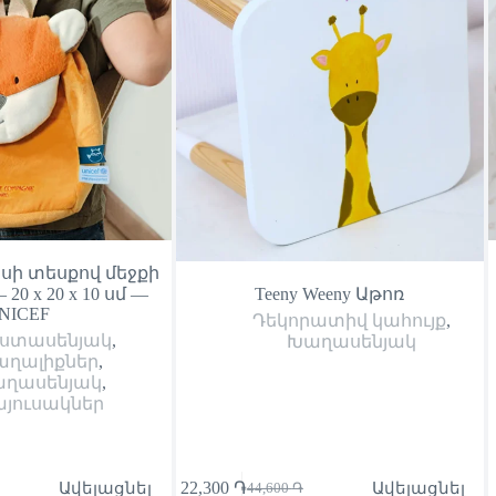
սի տեսքով մեջքի
0 x 20 x 10 սմ —
Teeny Weeny Աթոռ
NICEF
Դեկորատիվ կահույք
,
ստասենյակ
,
Խաղասենյակ
աղալիքներ
,
ղասենյակ
,
յուսակներ
Ավելացնել
22,300
֏
Ավելացնել
44,600
֏