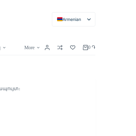
Armenian
Russian
English
0
֏
More
կ