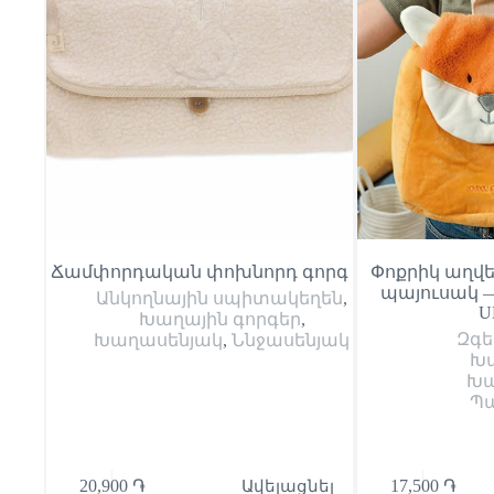
Ճամփորդական փոխնորդ գորգ
Փոքրիկ աղվե
պայուսակ — 2
Անկողնային սպիտակեղեն
,
U
Խաղային գորգեր
,
Զգե
Խաղասենյակ
,
Ննջասենյակ
Խ
Խա
Պա
20,900
֏
Ավելացնել
17,500
֏