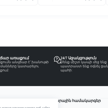
վճար առաքում
24/7 Աջակցություն
քումն անվճար է՝ խանութի
Մենք միշտ կապի մեջ ենք
մանները կատարելու
պատրաստ ենք օգնել ցա
քում:
պահի:
Վճարային համակարգեր
о использования нашего веб-сайта.