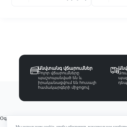
Անվտանգ վճարումներ
Ան
Բոլոր վճարումները
Առա
պաշտպանված են և
պայ
իրականացվում են հուսալի
դեպ
համակարգերի միջոցով:
Օգտակար հղումներ
Կոնտակտներ
Мы используем cookie, чтобы обеспечить максимальное удобств