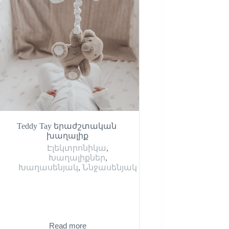
Teddy Tay երաժշտական ​​
Սիլիկոնե ատամների 
խաղալիք
սմ Jollein
Էլեկտրոնիկա
,
Ատամների 
Խաղալիքներ
,
Լոգասենյակ
,
Խ
Խաղասենյակ
,
Ննջասենյակ
Խաղասե
10,600
֏
Read more