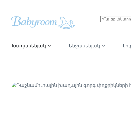
Խաղասենյակ
Ննջասենյակ
Լո