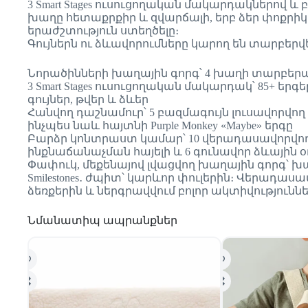
3 Smart Stages ուսուցողական մակարդակներով 
խաղը հետաքրքիր և զվարճալի, երբ ձեր փոքրի
երաժշտություն ստեղծելը։
Գույներն ու ձևավորումները կարող են տարբերվե
Նորածինների խաղային գորգ՝ 4 խաղի տարբերակ
3 Smart Stages ուսուցողական մակարդակ՝ 85+ եր
գույներ, թվեր և ձևեր
Հանվող դաշնամուր՝ 5 բազմագույն լուսավորվո
ինչպես նաև հայտնի Purple Monkey «Maybe» երգը
Բարձր կոնտրաստ կամար՝ 10 վերադասավորվող մ
ինքնաճանաչման հայելի և 6 գունավոր ձևային 
Փափուկ, մեքենայով լվացվող խաղային գորգ՝ խ
Smilestones․ ժպիտ՝ կարևոր փուլերին։ Վերադա
ձեռքերին և ներգրավվում բոլոր ակտիվությունն
Նմանատիպ ապրանքներ