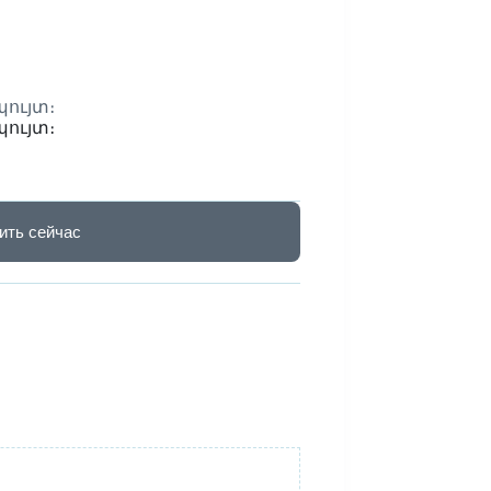
ույտ։
ույտ։
ить сейчас