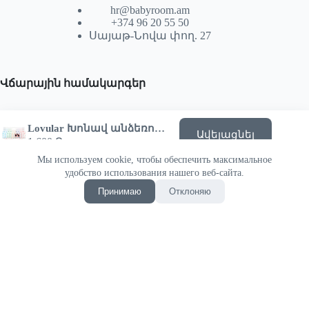
hr@babyroom.am
+374 96 20 55 50
Սայաթ-Նովա փող. 27
Վճարային համակարգեր
Lovular Խոնավ անձեռոցիկների հավաքածու HOT WIND
Ավելացնել
1,600
֏
Мы используем cookie, чтобы обеспечить максимальное
© 2026 | Powered by SEKTIF
удобство использования нашего веб-сайта.
Принимаю
Отклоняю