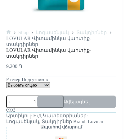
Shop
Լոգասենյակ
Տակդիրներ
LOVULAR Վիտամինկա վարտիք-
տակդիրներ
LOVULAR Վիտամինկա վարտիք-
տակդիրներ
9,200
֏
Размер Подгузников
Ավելացնել
Արտիկուլ:
Н/Д
Կատեգորիաներ:
Լոգասենյակ
,
Տակդիրներ
Brand:
Lovular
Ապահով վճարում