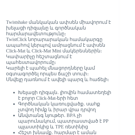
Twistshake մանկական ափսեն միավորում է
խելացի դիզայնը և գործնական
հարմարավետությունը։
TwistClick նորարարական համակարգը
ապահով կերպով ամրացնում է ափսեն
Click-Mat և Click-Mat Mini մակերեսներին։
Կափարիչը հեշտացնում է
պահեստավորումը։
Կարելի է պահել մնացորդները կամ
օգտագործել որպես ճաշի տուփ։
Սնվելը դառնում է ավելի պարզ և հաճելի։
Խելացի դիզայն․ լիովին համատեղելի
է բոլոր Click-Mat-երի հետ
Գործնական կառուցվածք․ սահք
չտվող հիմք և իրար վրա դրվող
Անվտանգ նյութեր․ BPA չի
պարունակում, պատրաստված է PP
պլաստիկից և TPE ռետինից
Հեշտ խնամք․ հարմար է աման