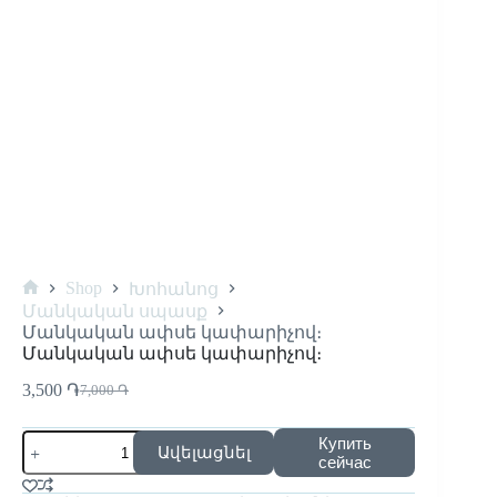
Shop
Խոհանոց
Մանկական սպասք
Մանկական ափսե կափարիչով։
Մանկական ափսե կափարիչով։
3,500
֏
7,000
֏
Купить
Ավելացնել
сейчас