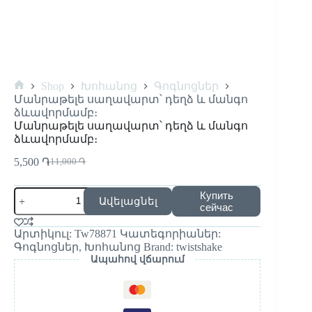
Shop
Խոհանոց
Գոգնոցներ
Մանրաթելե սաղավարտ՝ դեղձ և մանգո
ձևավորմամբ։
Մանրաթելե սաղավարտ՝ դեղձ և մանգո
ձևավորմամբ։
5,500
֏
11,000
֏
Купить
Ավելացնել
сейчас
Արտիկուլ:
Tw78871
Կատեգորիաներ:
Գոգնոցներ
,
Խոհանոց
Brand:
twistshake
Ապահով վճարում