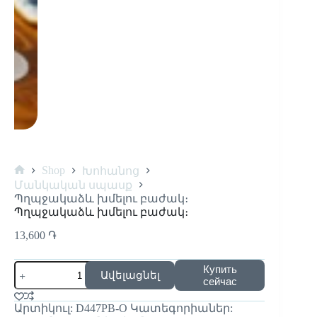
Shop
Խոհանոց
Մանկական սպասք
Պղպջակաձև խմելու բաժակ։
Պղպջակաձև խմելու բաժակ։
13,600
֏
Купить
Ավելացնել
сейчас
Արտիկուլ:
D447PB-O
Կատեգորիաներ: