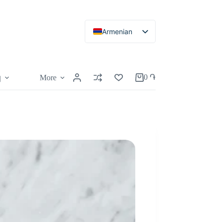
Armenian
Russian
English
0
֏
More
կ