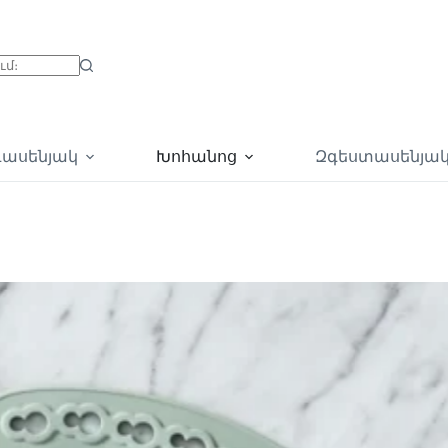
գասենյակ
Խոհանոց
Զգեստասենյա