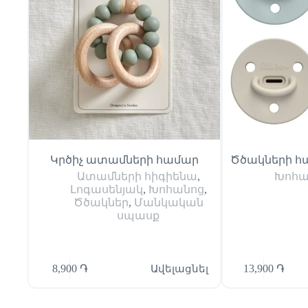
Կրծիչ ատամների համար
Ծծակների հ
Ատամների հիգիենա
,
Խոհա
Լոգասենյակ
,
Խոհանոց
,
Ծծակներ
,
Մանկական
սպասք
8,900
֏
Ավելացնել
13,900
֏