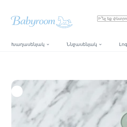
Խաղասենյակ
Ննջասենյակ
Լո