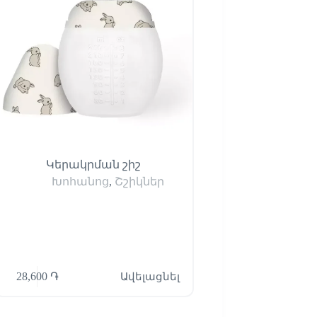
Կերակրման շիշ
Նիբլեր Jack o
Խոհանոց
,
Շշիկներ
Խոհանոց
,
Մ
սպա
28,600
֏
Ավելացնել
8,900
֏