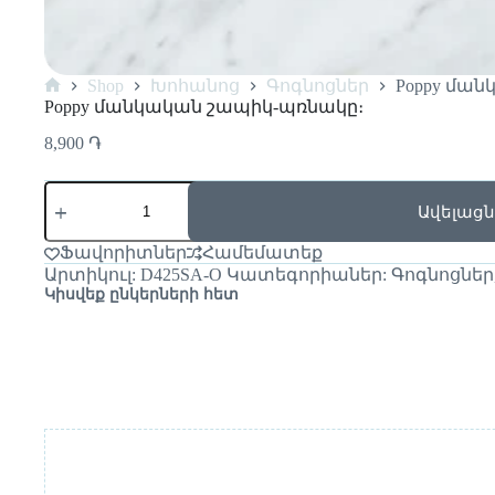
Shop
Խոհանոց
Գոգնոցներ
Poppy մա
Poppy մանկական շապիկ-պռնակը։
8,900
֏
Ավելացն
Ֆավորիտներ
Համեմատեք
Արտիկուլ:
D425SA-O
Կատեգորիաներ:
Գոգնոցներ
Կիսվեք ընկերների հետ