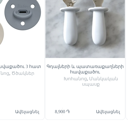
ավաքածու 3 հատ
Գդալների և պատառաքաղների
հավաքածու
նոց
,
Ծծակներ
Խոհանոց
,
Մանկական
սպասք
Ավելացնել
8,900
֏
Ավելացնել