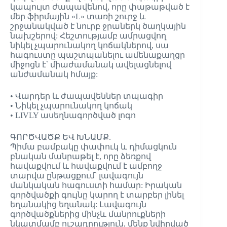
կապույտ ժապավենով, որը փաթաթված է
մեր ֆիրմային «L» տառի շուրջ և
շրջանակված է նուրբ ջրաներկ ծաղկային
նախշերով: Հեշտությամբ ամրացվող
նիկել չպարունակող կոճակներով, սա
հագուստը պաշտպանելու ամենաքաղցր
միջոցն է՝ միաժամանակ ավելացնելով
անժամանակ հմայք:
• Վարդեր և ժապավեններ տպագիր
• Նիկել չպարունակող կոճակ
• LIVLY ասեղնագործված լոգո
ԳՈՐԾՎԱԾՔ ԵՎ ԽՆԱՄՔ.
Պիմա բամբակը փափուկ և դիմացկուն
բնական մանրաթել է, որը ձեռքով
հավաքվում և հավաքվում է ամբողջ
տարվա ընթացքում՝ լավագույն
մանկական հագուստի համար: Իրական
գործվածքի գույնը կարող է տարբեր լինել
եղանակից եղանակ: Լավագույն
գործվածքներից մինչև մանրուքների
նկատմամբ ուշադրություն, մենք նվիրված