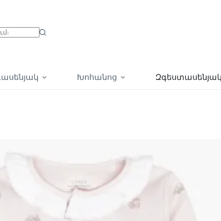
գասենյակ
Խոհանոց
Զգեստասենյա