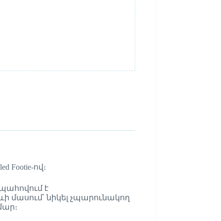
 Footie-ով։
ապահովում է
ջևի մասում՝ նիկել չպարունակող
մար։