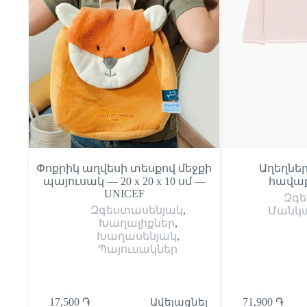
Փոքրիկ աղվեսի տեսքով մեջքի
Աղեղնե
պայուսակ — 20 x 20 x 10 սմ —
հավաք
UNICEF
Զգե
Զգեստասենյակ
,
Մանկ
Խաղալիքներ
,
Խաղասենյակ
,
Պայուսակներ
17,500
֏
Ավելացնել
71,900
֏