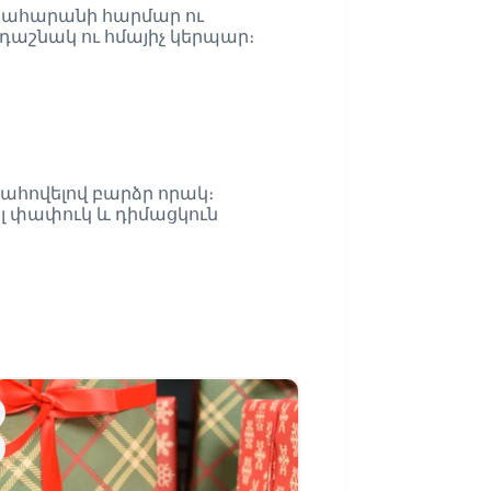
պահարանի հարմար ու
րդաշնակ ու հմայիչ կերպար։
ահովելով բարձր որակ։
ել փափուկ և դիմացկուն