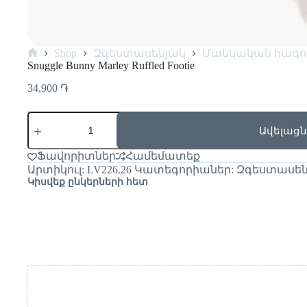
Shop
Զգեստասենյակ
Մանկական հագո
Snuggle Bunny Marley Ruffled Footie
34,900
֏
Ավելացն
Ֆավորիտներ
Համեմատեք
Արտիկուլ:
LV226.26
Կատեգորիաներ:
Զգեստասեն
Կիսվեք ընկերների հետ