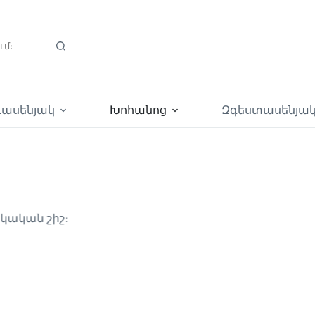
գասենյակ
Խոհանոց
Զգեստասենյա