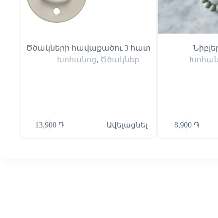
Ծծակների հավաքածու 3 հատ
Նիբլեր
Խոհանոց
,
Ծծակներ
Խոհան
13,900
֏
Ավելացնել
8,900
֏