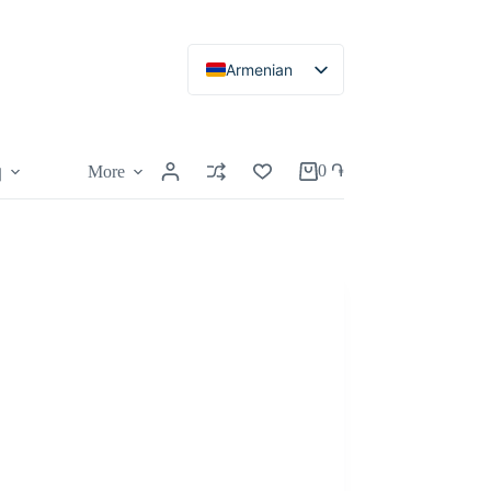
Armenian
Russian
English
0
֏
More
կ