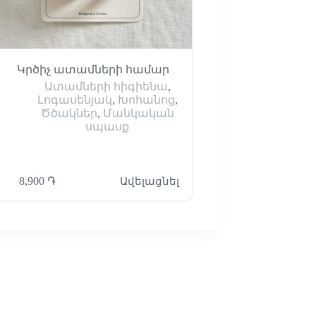
Կրծիչ ատամների համար
Մանկական ջրի շիշ 
Ատամների հիգիենա
,
Խոհանոց
,
Մ
Լոգասենյակ
,
Խոհանոց
,
սպասք
,
Շ
Ծծակներ
,
Մանկական
սպասք
8,900
֏
Ավելացնել
13,600
֏