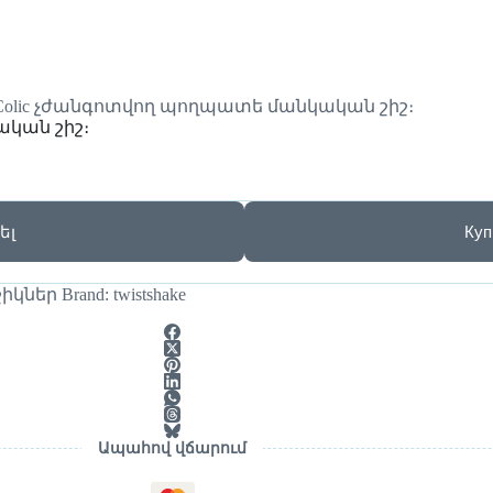
nti Colic չժանգոտվող պողպատե մանկական շիշ։
ական շիշ։
ել
Куп
շիկներ
Brand:
twistshake
Ապահով վճարում