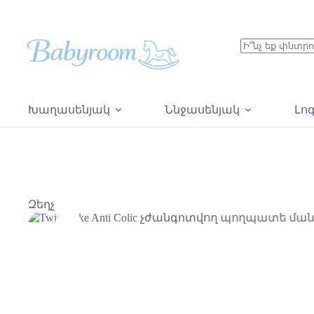
Խաղասենյակ
Ննջասենյակ
Լո
Զեղչ